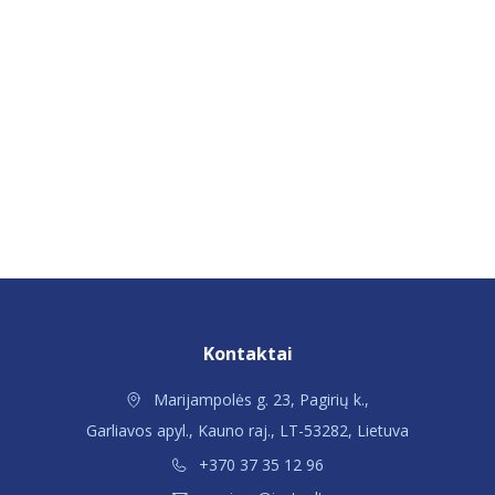
Kontaktai
Marijampolės g. 23, Pagirių k.,
Garliavos apyl., Kauno raj., LT-53282, Lietuva
+370 37 35 12 96