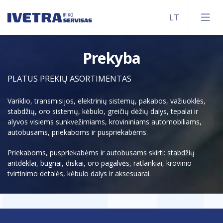
Prekyba
Sunkvežimių servisas
PLATUS PREKIŲ ASORTIMENTAS
Priekabų ir puspriekabių servisas
Kėbulų remontas
Variklio, transmisijos, elektrinių sistemų, pakabos, važiuoklės,
stabdžių, oro sistemų, kėbulo, greičių dėžių dalys, tepalai ir
Tachografų patikra
alyvos visiems sunkvežimiams, krovininiams automobiliams,
autobusams, priekaboms ir puspriekabėms.
Plovykla
Priekaboms, puspriekabėms ir autobusams skirti: stabdžių
antdėklai, būgnai, diskai, oro pagalvės, ratlankiai, krovinio
tvirtinimo detalės, kėbulo dalys ir aksesuarai.