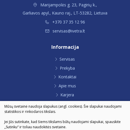
Marijampolės g. 23, Pagirių k.,
Garliavos apyl., Kauno raj., LT-53282, Lietuva
+370 37 35 12 96
servisas@ivetra.lt
Informacija
Servisas
Prekyba
Kontaktai
Apie mus
Karjera
Partneriai
Mūsų svetainė naudoja slapukus (angl. cookies). Šie slapukai naudojami
statistikos ir rinkodaros tikslais.
Dokumentai
Jei Jūs sutinkate, kad šiems tikslams būtų naudojami slapukai, spauskite
„Sutinku“ ir toliau naudokitės svetaine.