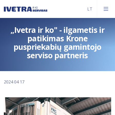
„Ivetra ir ko" - ilgametis ir
Sunkvežimių servisas
patikimas Krone
Priekabų ir puspriekabių servisas
puspriekabių gamintojo
Kėbulų remontas
serviso partneris
Tachografų patikra
Plovykla
2024 04 17