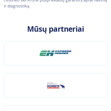
Celsineo bei Krone puspriekabių garantinį aptarnavimą
ir diagnostiką.
Mūsų partneriai